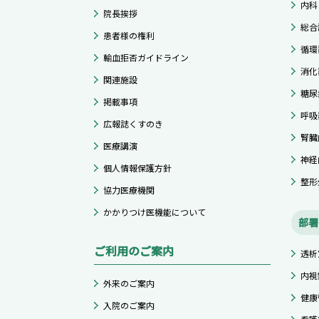
内科
院長挨拶
総合
患者様の権利
循環
輸血拒否ガイドライン
消化
関連施設
糖尿
掲載事項
呼吸
広報誌くすのき
腎臓
医療講演
神経
個人情報保護方針
整形
協力医療機関
かかりつけ医機能について
部署
ご利用のご案内
透析
内視
外来のご案内
健康
入院のご案内