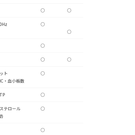
○
○
0Hz
○
○
○
○
○
ット
○
HC・血小板数
TP
○
レステロール
○
肪
○