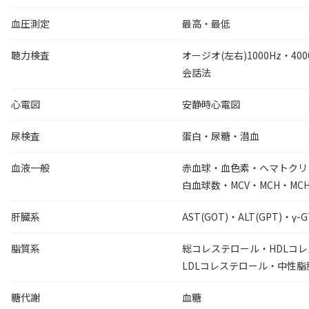
血圧測定
最高・最低
聴力検査
オージオ(左右)1000Hz・400
会話法
心電図
安静時心電図
尿検査
蛋白・尿糖・潜血
血液一般
赤血球・血色素・ヘマトクリ
白血球数・MCV・MCH・MC
肝臓系
AST(GOT)・ALT(GPT)・γ-G
脂質系
総コレステロール・HDLコ
LDLコレステロール・中性脂
糖代謝
血糖