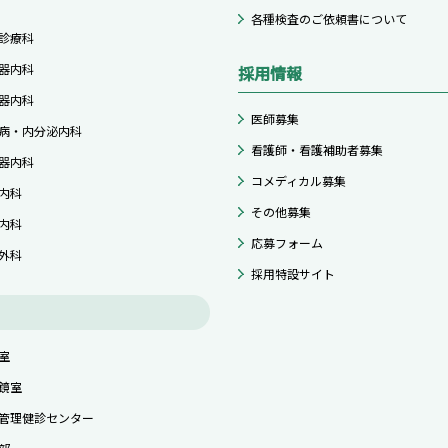
各種検査のご依頼書について
診療科
器内科
採用情報
器内科
医師募集
病・内分泌内科
看護師・看護補助者募集
器内科
コメディカル募集
内科
その他募集
内科
応募フォーム
外科
採用特設サイト
室
鏡室
管理健診センター