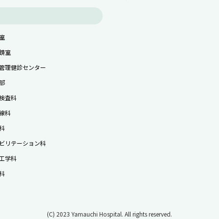
室
鏡室
管理健診センター
部
検査科
線科
科
ビリテーション科
工学科
科
(C) 2023 Yamauchi Hospital. All rights reserved.