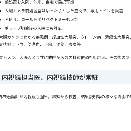
前処置を入院、外来、自宅で選択可能
大腸カメラ前処置室はゆったりとした空間で、専用トイレを設置
ＥＭＲ、コールドポリペクトミーも可能
ポリープ切除後の入院にも対応
大腸カメラでわかる疾患例：虚血性大腸炎、クローン病、潰瘍性大腸炎
症状例：下血、便潜血、下痢、便秘、腹痛等
胃カメラ、大腸カメラ共に他院からの内視鏡依頼も対応可。その後のフ
内視鏡担当医、内視鏡技師が常駐
外来看護師が内視鏡も担当。診察から検査、結果説明等の様々な場面で