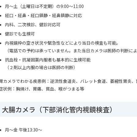
月～土（土曜日は不定期）の9:00～11:00
経口・経鼻・経口鎮静・経鼻鎮静に対応
内科、二次検診、健診対応可
健診でも生検可
内視鏡枠の空き状況や緊急性などにより当日の検査も可能。
（電話での予約は承っていません。また当日カメラは医師の判断によ
抗血栓・抗凝固薬内服者も基本的に生検可能
（２剤以上内服の場合は医師の判断）
胃カメラでわかる疾患例：逆流性食道炎、バレット食道、萎縮性胃炎、
症状例：胸焼け、胃痛、貧血、喉がつまる等
大腸カメラ（下部消化管内視鏡検査）
月～金 午後13:30～