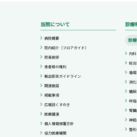
当院について
診療
病院概要
診療
院内紹介（フロアガイド）
内科
院長挨拶
総合
患者様の権利
循環
輸血拒否ガイドライン
消化
関連施設
糖尿
掲載事項
呼吸
広報誌くすのき
腎臓
医療講演
神経
個人情報保護方針
整形
協力医療機関