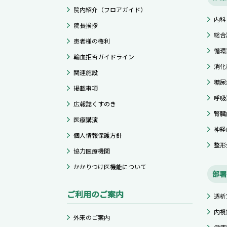
院内紹介（フロアガイド）
内科
院長挨拶
総合
患者様の権利
循環
輸血拒否ガイドライン
消化
関連施設
糖尿
掲載事項
呼吸
広報誌くすのき
腎臓
医療講演
神経
個人情報保護方針
整形
協力医療機関
かかりつけ医機能について
部署
ご利用のご案内
透析
内視
外来のご案内