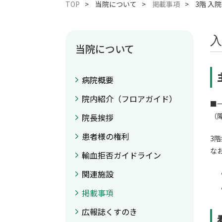
TOP
当院について
掲載事項
3階 入
入
当院について
病院概要
院内紹介（フロアガイド）
■
（
院長挨拶
患者様の権利
3
な
輸血拒否ガイドライン
関連施設
掲載事項
広報誌くすのき