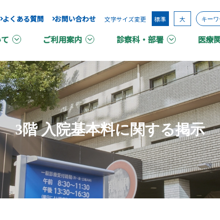
よくある質問
お問い合わせ
文字サイズ変更
標準
大
いて
ご利用案内
診察科・部署
医療
3階 入院基本料に関する掲示