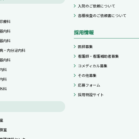
入院のご依頼について
各種検査のご依頼書について
診療科
器内科
採用情報
器内科
医師募集
病・内分泌内科
看護師・看護補助者募集
器内科
コメディカル募集
内科
その他募集
内科
応募フォーム
外科
採用特設サイト
室
鏡室